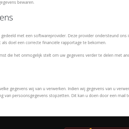
egegevens bewaren.
vens
edeeld met een softwareprovider. Deze provider ondersteund ons in 
als doel een correcte financiële rapportage te bekomen.
mst die het onmogelijk stelt om uw gegevens verder te delen met and
n welke gegevens wij van u verwerken. Indien wij gegevens van u verw
g van persoonsgegevens stopzetten. Dit kan u doen door een mail t