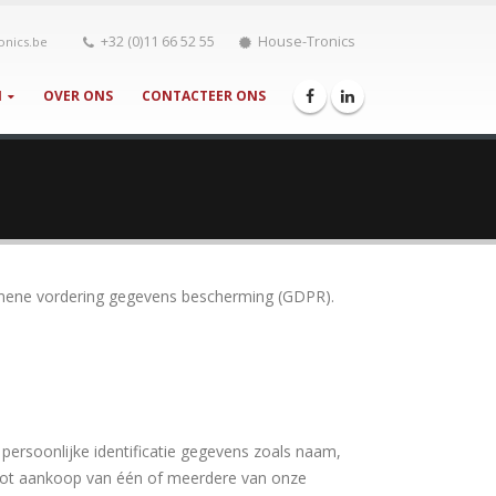
+32 (0)11 66 52 55
House-Tronics
onics.be
N
OVER ONS
CONTACTEER ONS
gemene vordering gegevens bescherming (GDPR).
persoonlijke identificatie gegevens zoals naam,
 tot aankoop van één of meerdere van onze