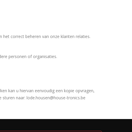
het correct beheren van onze klanten relaties.
ere personen of organisaties.
erken kan u hiervan eenvoudig een kopie opvragen,
e sturen naar: lode.housen@house-tronics.be