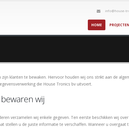
info@house-tr
HOME
PROJECTE
n zijn klanten te bewaken. Hiervoor houden wij ons strikt aan de al
egevensverwerking die House Tronics bv uitvoert.
bewaren wij
eren verzamelen wij enkele gegeven. Ten eerste beschikken wij over 
t stellen u de juiste informatie te verschaffen. Wanneer u overgaat