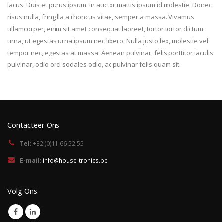
lacus. Duis et purus ipsum. In auctor mattis ipsum id molestie. Donec
risus nulla, fringilla a rhoncus vitae, semper a massa. Vivamus
ullamcorper, enim sit amet consequat laoreet, tortor tortor dictum
urna, ut egestas urna ipsum nec libero. Nulla justo leo, molestie vel
tempor nec, egestas at massa. Aenean pulvinar, felis porttitor iaculis
pulvinar, odio orci sodales odio, ac pulvinar felis quam sit.
Contacteer Ons
Tel:
+32 (0)11 66 52 55
E-mail:
info@house-tronics.be
Volg Ons