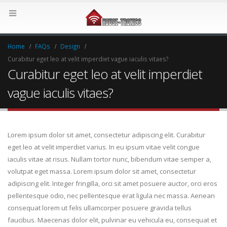
Home
FAQs
Design
Curabitur eget leo at velit imperdiet vague iaculis vitaes?
Curabitur eget leo at velit imperdiet
vague iaculis vitaes?
Lorem ipsum dolor sit amet, consectetur adipiscing elit. Curabitur
eget leo at velit imperdiet varius. In eu ipsum vitae velit congue
iaculis vitae at risus. Nullam tortor nunc, bibendum vitae semper a,
volutpat eget massa. Lorem ipsum dolor sit amet, consectetur
adipiscing elit. Integer fringilla, orci sit amet posuere auctor, orci eros
pellentesque odio, nec pellentesque erat ligula nec massa. Aenean
consequat lorem ut felis ullamcorper posuere gravida tellus
faucibus. Maecenas dolor elit, pulvinar eu vehicula eu, consequat et