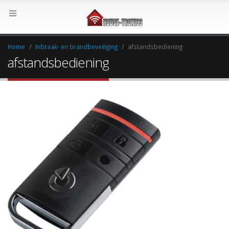
Home
Inbraak- en brandbeveiliging
afstandsbediening
afstandsbediening