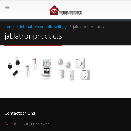
Home
Inbraak- en brandbeveiliging
jablatronproducts
jablatronproducts
Contacteer Ons
Tel:
+32 (0)11 66 52 55