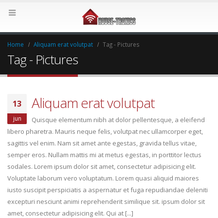
Home
Aliquam erat volutpat
Tag -
Pictures
Tag - Pictures
Aliquam erat volutpat
13
jun
Quisque elementum nibh at dolor pellentesque, a eleifend
libero pharetra. Mauris neque felis, volutpat nec ullamcorper eget,
sagittis vel enim. Nam sit amet ante egestas, gravida tellus vitae,
semper eros. Nullam mattis mi at metus egestas, in porttitor lectus
sodales. Lorem ipsum dolor sit amet, consectetur adipisicing elit.
Voluptate laborum vero voluptatum. Lorem quasi aliquid maiores
iusto suscipit perspiciatis a aspernatur et fuga repudiandae deleniti
excepturi nesciunt animi reprehenderit similique sit. ipsum dolor sit
amet, consectetur adipisicing elit. Qui at [...]
Hallo wereld.
Etiam laoreet sem eget eros