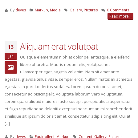
31 oktober 2016
13 mei 2016
By
deves
Markup
,
Media
Gallery
,
Pictures
0 Comments
Read more...
Etiam laoreet sem eget eros rhoncus
Etiam laoreet sem eget eros
13 juni 2016
13 maart 2016
Aliquam erat volutpat
Aliquam erat volutpat
Sed elementum massa volut
13
13 juni 2016
13 maart 2016
jan
Quisque elementum nibh at dolor pellentesque, a eleifend
libero pharetra. Mauris neque felis, volutpat nec
ullamcorper eget, sagittis vel enim. Nam sit amet ante
egestas, gravida tellus vitae, semper eros. Nullam mattis mi at metus
egestas, in porttitor lectus sodales. Lorem ipsum dolor sit amet,
consectetur adipisicing elit. Voluptate laborum vero voluptatum.
Lorem quasi aliquid maiores iusto suscipit perspiciatis a aspernatur
et fuga repudiandae deleniti excepturi nesciunt animi reprehenderit
similique sit. ipsum dolor sit amet, consectetur adipisicing elit. Qui at
[...]
By
deves
Equipollent
,
Markup
Content
,
Gallery
,
Pictures